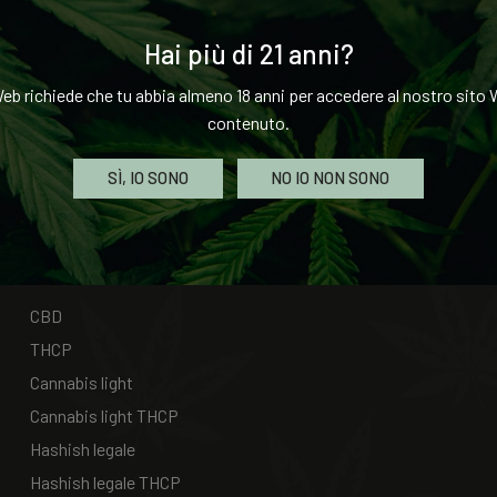
RESETTARE LA PASSWORD
Hai più di 21 anni?
eb richiede che tu abbia almeno 18 anni per accedere al nostro sito W
contenuto.
SÌ, IO SONO
NO IO NON SONO
CATEGORIE
CBD
THCP
Cannabis light
Cannabis light THCP
Hashish legale
Hashish legale THCP