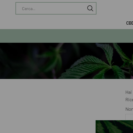
CB
Hai 
Ric
Nom