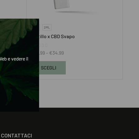
1ML
2ML
Mirtillo x CBD Svapo
€
19.99
–
€
34.99
eb e vedere il
SCEGLI
CONTATTACI