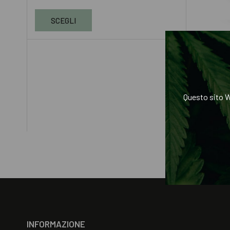
SCEGLI
1ML
2ML
Biscotti 
€
19.99
–
€
Questo sito W
SCEG
INFORMAZIONE