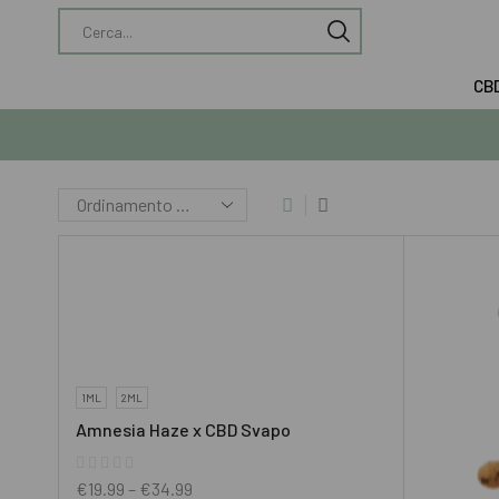
CB
1ML
2ML
Amnesia Haze x CBD Svapo
€
19.99
–
€
34.99