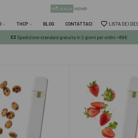
D
THCP
BLOG
CONTATTACI
LISTA DEI DE
Spedizione standard gratuita in 2 giorni per ordini +89€