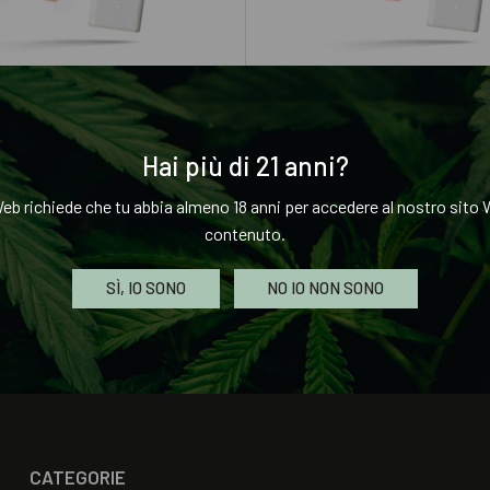
1ML
2ML
Kush x CBD Svapo
Fragola x CBD Svapo
Hai più di 21 anni?
34.99
€
19.99
–
€
34.99
eb richiede che tu abbia almeno 18 anni per accedere al nostro sito W
contenuto.
LI
SCEGLI
SÌ, IO SONO
NO IO NON SONO
CATEGORIE