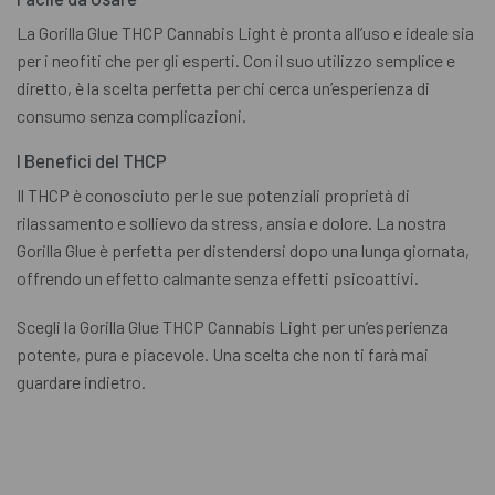
La Gorilla Glue THCP Cannabis Light è pronta all’uso e ideale sia
per i neofiti che per gli esperti. Con il suo utilizzo semplice e
diretto, è la scelta perfetta per chi cerca un’esperienza di
consumo senza complicazioni.
I Benefici del THCP
Il THCP è conosciuto per le sue potenziali proprietà di
rilassamento e sollievo da stress, ansia e dolore. La nostra
Gorilla Glue è perfetta per distendersi dopo una lunga giornata,
offrendo un effetto calmante senza effetti psicoattivi.
Scegli la Gorilla Glue THCP Cannabis Light per un’esperienza
potente, pura e piacevole. Una scelta che non ti farà mai
guardare indietro.