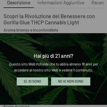
Descrizione
Informazioni Aggiuntive
Recensi
Scopri la Rivoluzione del Benessere con
Gorilla Glue THCP Cannabis Light
Aroma Intenso e Inconfondibile
La nostra Gorilla Glue THCP Cannabis Light si distingue per il
suo profumo penetrante e unico, caratterizzato da note di
pino, cioccolato e caffè. Non è solo un fiore di cannabis: è
Hai più di 21 anni?
un’esperienza sensoriale completa.
Questo sito Web richiede che tu abbia almeno 18 anni per
Potenza e Purezza Garantite
accedere al nostro sito Web e vedere il contenuto.
La nostra selezione di Gorilla Glue viene sottoposta a rigidi
test di terze parti per assicurare un prodotto di alta qualità.
SÌ, IO SONO
NO IO NON SONO
Utilizziamo solo i migliori oli di THCP e terpeni naturali,
garantendo un fiore privo di pesticidi, metalli pesanti e
solventi.
Facile da Usare