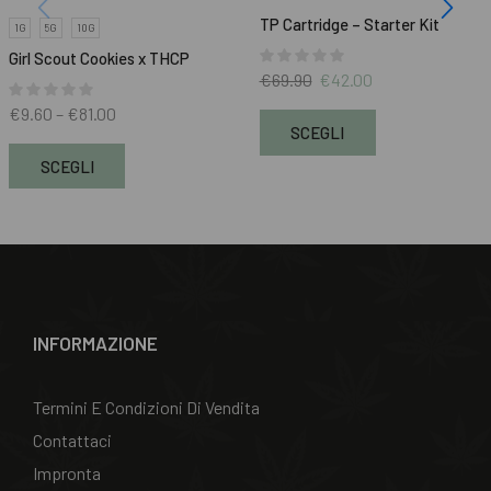
TP Cartridge – Starter Kit
1G
5G
10G
Girl Scout Cookies x THCP
€
69.90
€
42.00
€
9.60
–
€
81.00
SCEGLI
SCEGLI
INFORMAZIONE
Termini E Condizioni Di Vendita
Contattaci
Impronta