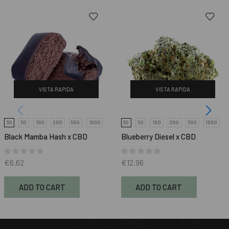
VISTA RAPIDA
VISTA RAPIDA
3G
5G
10G
20G
50G
100G
3G
5G
10G
20G
50G
100G
Black Mamba Hash x CBD
Blueberry Diesel x CBD
€
6.62
€
12.96
ADD TO CART
ADD TO CART