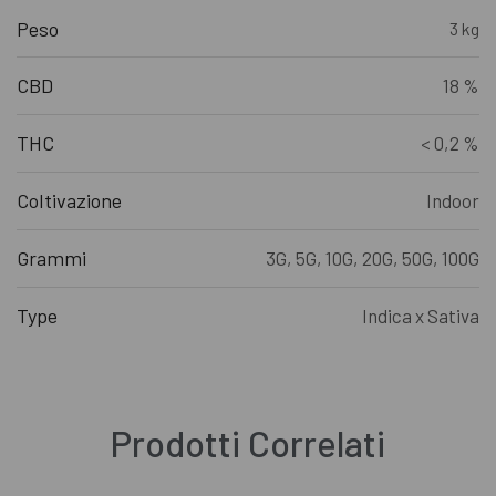
Peso
3 kg
CBD
18 %
THC
< 0,2 %
Coltivazione
Indoor
Grammi
3G, 5G, 10G, 20G, 50G, 100G
Type
Indica x Sativa
Prodotti Correlati