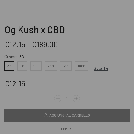
Og Kush x CBD
€
12.15
–
€
189.00
Grammi
3G
5G
10G
20G
50G
100G
Svuota
€
12.15
AGGIUNGI AL CARRELLO
OPPURE