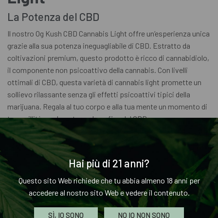
La Potenza del CBD
Il nostro Og Kush CBD Cannabis Light offre un’esperienza unica
grazie alla sua potenza ineguagliabile di CBD. Estratto da
coltivazioni premium, questo prodotto è ricco di cannabidiolo,
il componente non psicoattivo della cannabis. Con livelli
ottimali di CBD, questa varietà di cannabis light promette un
sollievo rilassante senza gli effetti psicoattivi tipici della
marijuana. Regala al tuo corpo e alla tua mente un momento di
tranquillità con la potenza benefica del CBD.
Aromi Terpenici Incantevoli
Immergiti in un’esperienza sensoriale unica con gli aromi
Hai più di 21 anni?
terpenici irresistibili del nostro Og Kush CBD Cannabis Light.
Questo sito Web richiede che tu abbia almeno 18 anni per
Questa varietà è stata selezionata attentamente per garantire
accedere al nostro sito Web e vedere il contenuto.
una combinazione di terpeni che non solo delizia il tuo palato
ma offre anche una nota terapeutica. I profumi floreali e
SÌ, IO SONO
NO IO NON SONO
terrosi si fondono armoniosamente, creando un’atmosfera