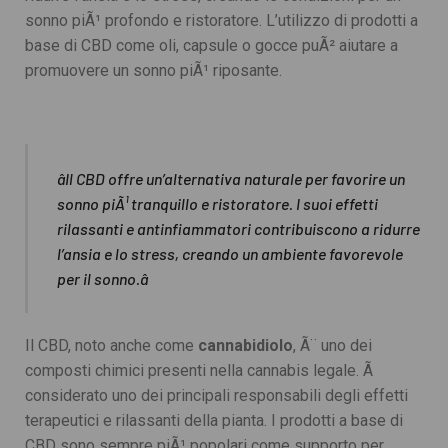
sonno piÃ¹ profondo e ristoratore. L’utilizzo di prodotti a
base di CBD come oli, capsule o gocce puÃ² aiutare a
promuovere un sonno piÃ¹ riposante.
âIl CBD offre un’alternativa naturale per favorire un
sonno piÃ¹ tranquillo e ristoratore. I suoi effetti
rilassanti e antinfiammatori contribuiscono a ridurre
l’ansia e lo stress, creando un ambiente favorevole
per il sonno.â
Il CBD, noto anche come
cannabidiolo
, Ã¨ uno dei
composti chimici presenti nella cannabis legale. Ã
considerato uno dei principali responsabili degli effetti
terapeutici e rilassanti della pianta. I prodotti a base di
CBD sono sempre piÃ¹ popolari come supporto per