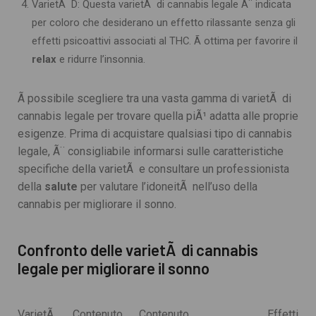
VarietÃ D: Questa varietÃ di cannabis legale Ã¨ indicata
per coloro che desiderano un effetto rilassante senza gli
effetti psicoattivi associati al THC. Ã ottima per favorire il
relax
e ridurre l’insonnia.
Ã possibile scegliere tra una vasta gamma di varietÃ di
cannabis legale per trovare quella piÃ¹ adatta alle proprie
esigenze. Prima di acquistare qualsiasi tipo di cannabis
legale, Ã¨ consigliabile informarsi sulle caratteristiche
specifiche della varietÃ e consultare un professionista
della
salute
per valutare l’idoneitÃ nell’uso della
cannabis per migliorare il sonno.
Confronto delle varietÃ di cannabis
legale per migliorare il sonno
VarietÃ
Contenuto
Contenuto
Effetti