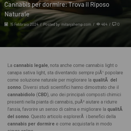
Cannabis per dormire: Trova il Riposo
Naturale
15 Febbraio 2024
/
Posted by
milanjahemp.com
/
464
/
0
La
cannabis legale
, nota anche come cannabis light o
canapa sativa light, sta diventando sempre piÃ¹ popolare
come soluzione naturale per migliorare la
qualitÃ del
sonno
. Diversi studi scientifici hanno dimostrato che il
cannabidiolo
(
CBD
), uno dei principali composti chimici
presenti nella pianta di cannabis, puÃ² aiutare a ridurre
l’ansia, favorire un senso di calma e migliorare la
qualitÃ
del sonno
. Questo articolo esplorerÃ i benefici della
cannabis per dormire
e come acquistarla in modo