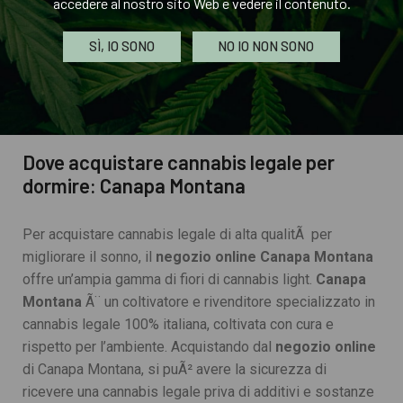
accedere al nostro sito Web e vedere il contenuto.
La scelta della varietÃ di cannabis legale dipende dalle
preferenze personali e dalle esigenze individuali. Ã
SÌ, IO SONO
NO IO NON SONO
consigliabile fare ricerche approfondite e consultare un
professionista della salute prima di utilizzare qualsiasi
tipo di cannabis legale per migliorare il sonno.
Dove acquistare cannabis legale per
dormire: Canapa Montana
Per acquistare cannabis legale di alta qualitÃ per
migliorare il sonno, il
negozio online
Canapa Montana
offre un’ampia gamma di fiori di cannabis light.
Canapa
Montana
Ã¨ un coltivatore e rivenditore specializzato in
cannabis legale 100% italiana, coltivata con cura e
rispetto per l’ambiente. Acquistando dal
negozio online
di Canapa Montana, si puÃ² avere la sicurezza di
ricevere una cannabis legale priva di additivi e sostanze