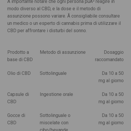
Ã importante notare che ogni persona puÃ² reagire in
modo diverso al CBD, e la dose e il metodo di
assunzione possono variare. Ã consigliabile consultare
un medico o un esperto di cannabis prima di utilizzare il
CBD per affrontare i disturbi del sonno.
Prodotto a
Metodo di assunzione
Dosaggio
INFORMAZIONE
base di CBD
raccomandato
Termini E Condizioni Di Vendita
Olio di CBD
Sottolinguale
Da 10 a 50
Contattaci
mg al giorno
Impronta
Capsule di
Ingestione orale
Da 10 a 50
CBD
mg al giorno
CATEGORIE
Gocce di
Sottolinguale o
Da 10 a 50
CBD
CBD
miscelate con
mg al giorno
THCP
cibo/bevande