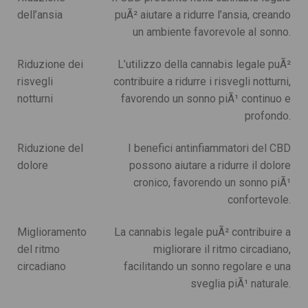
dell’ansia
puÃ² aiutare a ridurre l’ansia, creando
un ambiente favorevole al sonno.
Riduzione dei
L’utilizzo della cannabis legale puÃ²
risvegli
contribuire a ridurre i risvegli notturni,
notturni
favorendo un sonno piÃ¹ continuo e
profondo.
Riduzione del
I benefici antinfiammatori del CBD
dolore
possono aiutare a ridurre il dolore
cronico, favorendo un sonno piÃ¹
confortevole.
Miglioramento
La cannabis legale puÃ² contribuire a
del ritmo
migliorare il ritmo circadiano,
circadiano
facilitando un sonno regolare e una
sveglia piÃ¹ naturale.