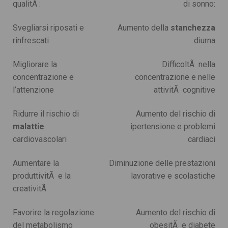
qualitÃ :
di sonno:
Svegliarsi riposati e
Aumento della
stanchezza
rinfrescati
diurna
Migliorare la
DifficoltÃ nella
concentrazione e
concentrazione e nelle
l’attenzione
attivitÃ cognitive
Ridurre il rischio di
Aumento del rischio di
malattie
ipertensione e problemi
cardiovascolari
cardiaci
Aumentare la
Diminuzione delle prestazioni
produttivitÃ e la
lavorative e scolastiche
creativitÃ
Favorire la regolazione
Aumento del rischio di
del metabolismo
obesitÃ e diabete