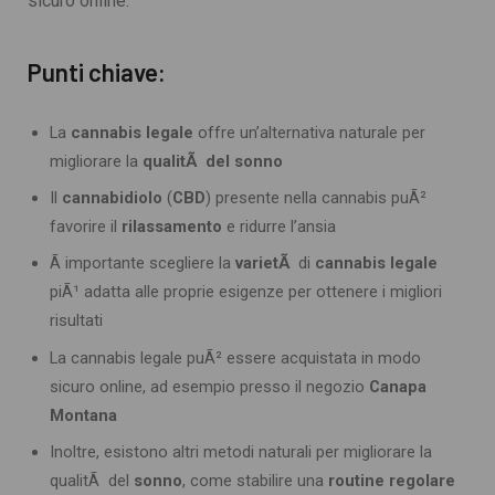
sicuro online.
Punti chiave:
La
cannabis legale
offre un’alternativa naturale per
migliorare la
qualitÃ del sonno
Il
cannabidiolo
(
CBD
) presente nella cannabis puÃ²
favorire il
rilassamento
e ridurre l’ansia
Ã importante scegliere la
varietÃ
di
cannabis legale
piÃ¹ adatta alle proprie esigenze per ottenere i migliori
risultati
La cannabis legale puÃ² essere acquistata in modo
sicuro online, ad esempio presso il negozio
Canapa
Montana
Inoltre, esistono altri metodi naturali per migliorare la
qualitÃ del
sonno
, come stabilire una
routine regolare