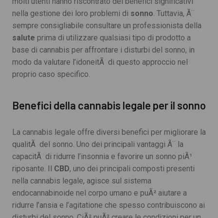
molti utenti hanno riscontrato dei benefici significativi
nella gestione dei loro problemi di
sonno
. Tuttavia, Ã¨
sempre consigliabile consultare un professionista della
salute
prima di utilizzare qualsiasi tipo di prodotto a
base di cannabis per affrontare i disturbi del sonno, in
modo da valutare l’idoneitÃ di questo approccio nel
proprio caso specifico.
Benefici della cannabis legale per il sonno
La cannabis legale offre diversi benefici per migliorare la
qualitÃ del sonno. Uno dei principali vantaggi Ã¨ la
capacitÃ di ridurre l’insonnia e favorire un sonno piÃ¹
riposante. Il
CBD
, uno dei principali composti presenti
nella cannabis legale, agisce sul sistema
endocannabinoide nel corpo umano e puÃ² aiutare a
ridurre l’ansia e l’agitatione che spesso contribuiscono ai
disturbi del sonno. CiÃ² puÃ² creare le condizioni per un