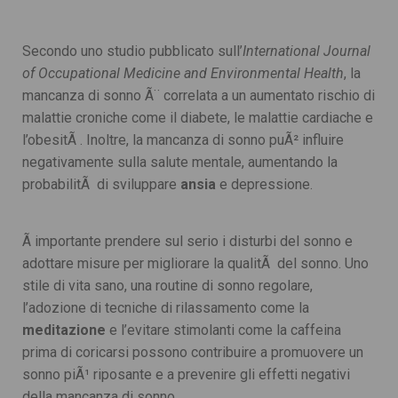
Secondo uno studio pubblicato sull’
International Journal
of Occupational Medicine and Environmental Health
, la
mancanza di sonno Ã¨ correlata a un aumentato rischio di
malattie croniche come il diabete, le malattie cardiache e
l’obesitÃ . Inoltre, la mancanza di sonno puÃ² influire
negativamente sulla salute mentale, aumentando la
probabilitÃ di sviluppare
ansia
e depressione.
Ã importante prendere sul serio i disturbi del sonno e
adottare misure per migliorare la qualitÃ del sonno. Uno
stile di vita sano, una routine di sonno regolare,
l’adozione di tecniche di rilassamento come la
meditazione
e l’evitare stimolanti come la caffeina
prima di coricarsi possono contribuire a promuovere un
sonno piÃ¹ riposante e a prevenire gli effetti negativi
della mancanza di sonno.