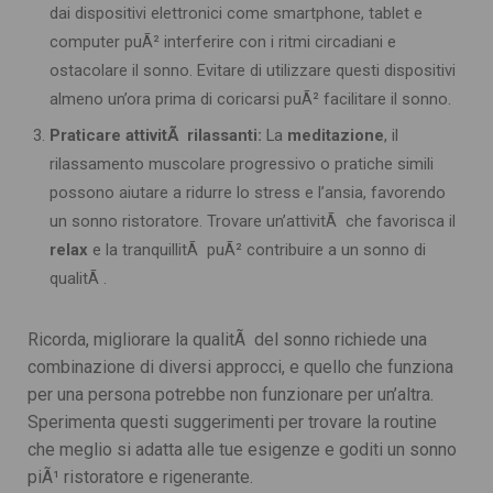
dai dispositivi elettronici come smartphone, tablet e
computer puÃ² interferire con i ritmi circadiani e
ostacolare il sonno. Evitare di utilizzare questi dispositivi
almeno un’ora prima di coricarsi puÃ² facilitare il sonno.
Praticare attivitÃ rilassanti:
La
meditazione
, il
rilassamento muscolare progressivo o pratiche simili
possono aiutare a ridurre lo stress e l’ansia, favorendo
un sonno ristoratore. Trovare un’attivitÃ che favorisca il
relax
e la tranquillitÃ puÃ² contribuire a un sonno di
qualitÃ .
Ricorda, migliorare la qualitÃ del sonno richiede una
combinazione di diversi approcci, e quello che funziona
per una persona potrebbe non funzionare per un’altra.
Sperimenta questi suggerimenti per trovare la routine
che meglio si adatta alle tue esigenze e goditi un sonno
piÃ¹ ristoratore e rigenerante.