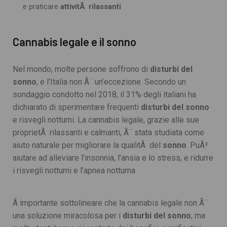
e praticare
attivitÃ rilassanti
Cannabis legale e il sonno
Nel mondo, molte persone soffrono di
disturbi del
sonno
, e l’Italia non Ã¨ un’eccezione. Secondo un
sondaggio condotto nel 2018, il 31% degli italiani ha
dichiarato di sperimentare frequenti
disturbi del sonno
e risvegli notturni. La cannabis legale, grazie alle sue
proprietÃ rilassanti e calmanti, Ã¨ stata studiata come
aiuto naturale per migliorare la qualitÃ del
sonno
. PuÃ²
aiutare ad alleviare l’insonnia, l’ansia e lo stress, e ridurre
i risvegli notturni e l’apnea notturna.
Ã importante sottolineare che la cannabis legale non Ã¨
una soluzione miracolosa per i
disturbi del sonno
, ma