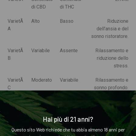
di CBD
di THC
VarietÃ
Alto
Basso
Riduzione
A
dell’ansia e del
sonno ristoratore.
VarietÃ
Variabile
Assente
Rilassamento e
B
riduzione dello
stress.
VarietÃ
Moderato
Variabile
Rilassamento e
C
sonno profondo.
VarietÃ
Alto
Basso
Rilassamento
D
senza effetti
psicoattivi.
Hai più di 21 anni?
Questo sito Web richiede che tu abbia almeno 18 anni per