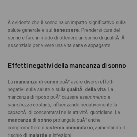
Ã evidente che il sonno ha un impatto significativo sulla
salute generale e sul
benessere
. Prendersi cura del
sonno e fare in modo di ottenere un sonno di qualitÃ Ã¨
essenziale per vivere una vita sana e appagante.
Effetti negativi della mancanza di sonno
La
mancanza di sonno
puÃ² avere diversi effetti
negativi sulla salute e sulla
qualitÃ della vita
. La
mancanza di riposo puÃ² causare
esaurimento
e
stanchezza
costanti, influenzando negativamente la
capacitÃ di concentrarsi nelle attivitÃ quotidiane. La
mancanza di sonno
prolungata puÃ² anche
compromettere il
sistema immunitario
, aumentando il
rischio di
malattie
e infezioni.