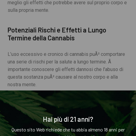
meglio gli effetti che potrebbe avere sul proprio corpo e
sulla propria mente.
Potenziali Rischi e Effetti a Lungo
Termine della Cannabis
L’uso eccessivo e cronico di cannabis puÃ² comportare
una serie di rischi per la salute a lungo termine. Ã
importante conoscere gli effetti dannosi che l’abuso di
questa sostanza puÃ² causare al nostro corpo e alla
nostra mente.
Innanzitutto, il consumo cronico di cannabis puÃ²
danneggiare la memoria e compromettere le capacitÃ
Hai più di 21 anni?
cognitive a lungo termine. Questo puÃ² influenzare
negativamente la nostra capacitÃ di apprendimento e di
Questo sito Web richiede che tu abbia almeno 18 anni per
prendere decisioni.