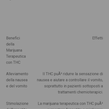
Benefici
Effetti
della
Marijuana
Terapeutica
con THC
Alleviamento
Il THC puÃ² ridurre la sensazione di
della nausea
nausea e aiutare a controllare il vomito,
e del vomito
soprattutto in pazienti sottoposti a
trattamenti chemioterapici.
Stimolazione
La marijuana terapeutica con THC puÃ²