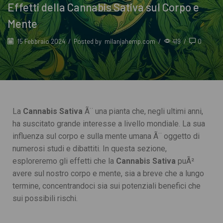
Effetti della Cannabis Sativa sul Corpo e
Mente
15 Febbraio 2024
/
Posted by
milanjahemp.com
/
419
/
0
La
Cannabis Sativa
Ã¨ una pianta che, negli ultimi anni,
ha suscitato grande interesse a livello mondiale. La sua
influenza sul corpo e sulla mente umana Ã¨ oggetto di
numerosi studi e dibattiti. In questa sezione,
esploreremo gli effetti che la
Cannabis Sativa
puÃ²
avere sul nostro corpo e mente, sia a breve che a lungo
termine, concentrandoci sia sui potenziali benefici che
sui possibili rischi.