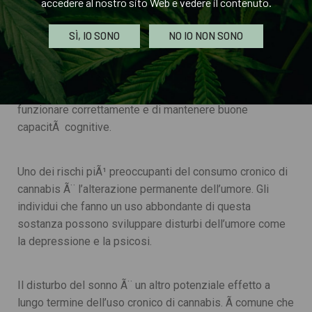
accedere al nostro sito Web e vedere il contenuto.
SÌ, IO SONO
NO IO NON SONO
La cannabis puÃ² anche provocare danni ai neuroni, le
cellule cerebrali responsabili di trasmettere le
informazioni all’interno del nostro cervello. Questo puÃ²
avere conseguenze gravi sulla nostra capacitÃ di
funzionare correttamente e di mantenere buone
capacitÃ cognitive.
Uno dei rischi piÃ¹ preoccupanti del consumo cronico di
cannabis Ã¨ l’alterazione permanente dell’umore. Gli
individui che fanno un uso abbondante di questa
sostanza possono sviluppare disturbi dell’umore come
la depressione e la psicosi.
Il disturbo del sonno Ã¨ un altro potenziale effetto a
lungo termine dell’uso cronico di cannabis. Ã comune che