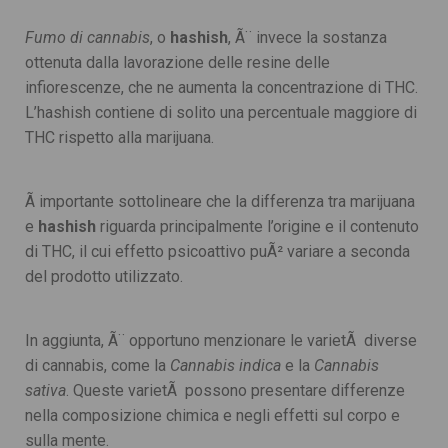
Fumo di cannabis
, o
hashish
, Ã¨ invece la sostanza
ottenuta dalla lavorazione delle resine delle
infiorescenze, che ne aumenta la concentrazione di THC.
L’hashish contiene di solito una percentuale maggiore di
THC rispetto alla marijuana.
Ã importante sottolineare che la differenza tra marijuana
e
hashish
riguarda principalmente l’origine e il contenuto
di THC, il cui effetto psicoattivo puÃ² variare a seconda
del prodotto utilizzato.
In aggiunta, Ã¨ opportuno menzionare le varietÃ diverse
di cannabis, come la
Cannabis indica
e la
Cannabis
sativa
. Queste varietÃ possono presentare differenze
nella composizione chimica e negli effetti sul corpo e
sulla mente.