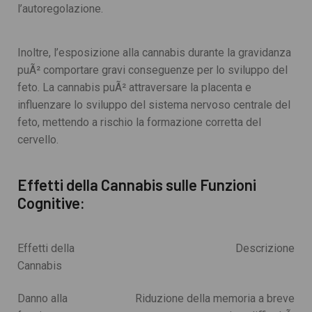
l’autoregolazione.
Inoltre, l’esposizione alla cannabis durante la gravidanza
puÃ² comportare gravi conseguenze per lo sviluppo del
feto. La cannabis puÃ² attraversare la placenta e
influenzare lo sviluppo del sistema nervoso centrale del
feto, mettendo a rischio la formazione corretta del
INFORMAZIONE
cervello.
Termini E Condizioni Di Vendita
Effetti della Cannabis sulle Funzioni
Contattaci
Cognitive:
Impronta
CATEGORIE
Effetti della
Descrizione
Cannabis
CBD
Danno alla
Riduzione della memoria a breve
THCP