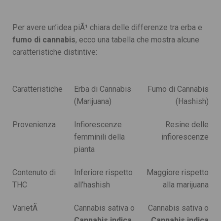
Per avere un’idea piÃ¹ chiara delle differenze tra erba e
fumo di cannabis
, ecco una tabella che mostra alcune
caratteristiche distintive:
Caratteristiche
Erba di Cannabis
Fumo di Cannabis
(Marijuana)
(Hashish)
Provenienza
Infiorescenze
Resine delle
femminili della
infiorescenze
pianta
Contenuto di
Inferiore rispetto
Maggiore rispetto
THC
all’hashish
alla marijuana
VarietÃ
Cannabis sativa o
Cannabis sativa o
Cannabis indica
Cannabis indica