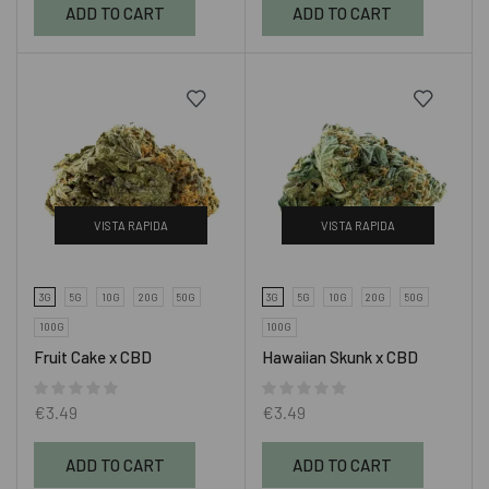
ADD TO CART
ADD TO CART
VISTA RAPIDA
VISTA RAPIDA
3G
5G
10G
20G
50G
3G
5G
10G
20G
50G
100G
100G
Fruit Cake x CBD
Hawaiian Skunk x CBD
€
3.49
€
3.49
ADD TO CART
ADD TO CART