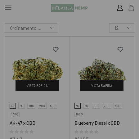
VISTA RAPIDA
VISTA RAPIDA
3G
5G
10G
20G
50G
3G
5G
10G
20G
50G
100G
100G
AK-47 x CBD
Blueberry Diesel x CBD
€
3.49
€
12.96