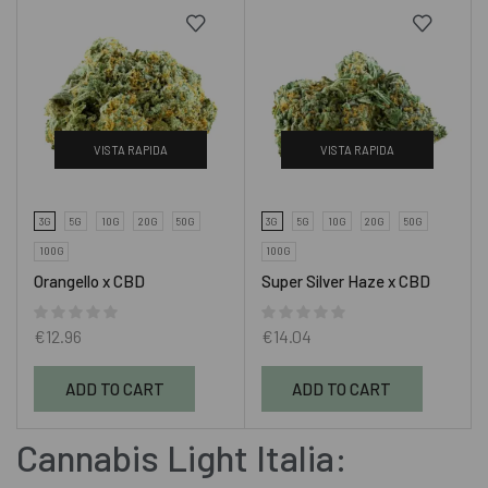
VISTA RAPIDA
VISTA RAPIDA
3G
5G
10G
20G
50G
3G
5G
10G
20G
50G
100G
100G
Orangello x CBD
Super Silver Haze x CBD
€
12.96
€
14.04
ADD TO CART
ADD TO CART
Cannabis Light Italia: