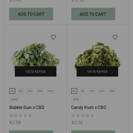
ADD TO CART
ADD TO CART
VISTA RAPIDA
VISTA RAPIDA
3G
5G
10G
20G
50G
3G
5G
10G
20G
50G
100G
100G
Bubble Gum x CBD
Candy Kush x CBD
€
2.56
€
2.56