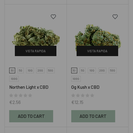
VISTA RAPIDA
VISTA RAPIDA
3G
5G
10G
20G
50G
3G
5G
10G
20G
50G
100G
100G
Northen Light x CBD
Og Kush x CBD
€
2.56
€
12.15
ADD TO CART
ADD TO CART