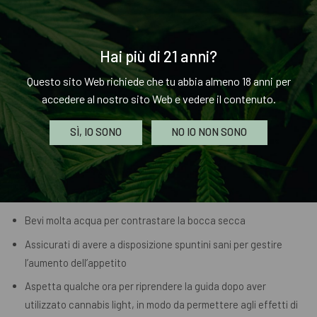
È importante notare che questi effetti sono temporanei e
sono generalmente legati alla dose e alla qualità della cannabis
Hai più di 21 anni?
light che si utilizza. Inoltre, non tutte le persone sperimentano
gli stessi effetti negativi e alcuni potrebbero non avvertirne
Questo sito Web richiede che tu abbia almeno 18 anni per
nessuno.
accedere al nostro sito Web e vedere il contenuto.
Come Affrontare gli Effetti Collaterali
SÌ, IO SONO
NO IO NON SONO
Sebbene gli effetti collaterali della cannabis light siano in
genere lievi, ci sono alcune cose che puoi fare per affrontarli
meglio. Ad esempio:
Bevi molta acqua per contrastare la bocca secca
Assicurati di avere a disposizione spuntini sani per gestire
l’aumento dell’appetito
Aspetta qualche ora per riprendere la guida dopo aver
utilizzato cannabis light, in modo da permettere agli effetti di