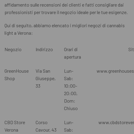
affidamento sulle recensioni dei clienti e fatti consigliare dai
professionisti per trovare il negozio ideale per le tue esigenze.
Qui di seguito, abbiamo elencato i migliori negozi di cannabis
light a Verona:
Negozio
Indirizzo
Orari di
Si
apertura
GreenHouse
Via San
Lun-
www.greenhouses
Shop
Giuseppe,
Sab:
33
10:00-
20:00,
Dom:
Chiuso
CBD Store
Corso
Lun-
www.cbdstorever
Verona
Cavour, 43
Sab: