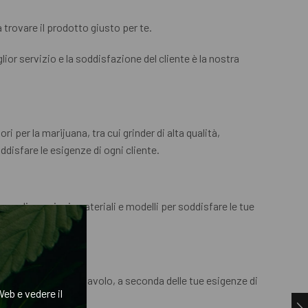
 trovare il prodotto giusto per te.
lior servizio e la soddisfazione del cliente è la nostra
 per la marijuana, tra cui grinder di alta qualità,
ddisfare le esigenze di ogni cliente.
verse dimensioni, materiali e modelli per soddisfare le tue
tori portatili e da tavolo, a seconda delle tue esigenze di
eb e vedere il