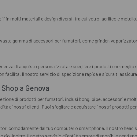
i in molti materiali e design diversi, tra cui vetro, acrilico e metallo.
a vasta gamma di accessori per fumatori, come grinder, vaporizzatori,
ienza di acquisto personalizzata e scegliere i prodotti che meglio si 
 facilità. Il nostro servizio di spedizione rapida e sicura ti assicura 
d Shop a Genova
ione di prodotti per fumatori, inclusi bong, pipe, accessori e molto 
à ai nostri clienti. Puoi sfogliare e acquistare i nostri prodotti pe
matori comodamente dal tuo computer o smartphone. Il nostro head sh
gozio. Inoltre, il nostro servizio clienti è sempre disponibile per ris