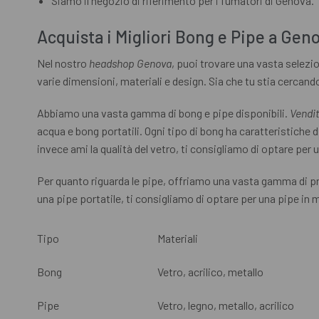
Siamo il negozio di riferimento per i fumatori di Genova.
Acquista i Migliori Bong e Pipe a Gen
Nel nostro
headshop Genova
, puoi trovare una vasta selezi
varie dimensioni, materiali e design. Sia che tu stia cercan
Abbiamo una vasta gamma di bong e pipe disponibili.
Vendi
acqua e bong portatili. Ogni tipo di bong ha caratteristiche d
invece ami la qualità del vetro, ti consigliamo di optare per 
Per quanto riguarda le pipe, offriamo una vasta gamma di prod
una pipe portatile, ti consigliamo di optare per una pipe in me
Tipo
Materiali
Bong
Vetro, acrilico, metallo
Pipe
Vetro, legno, metallo, acrilico