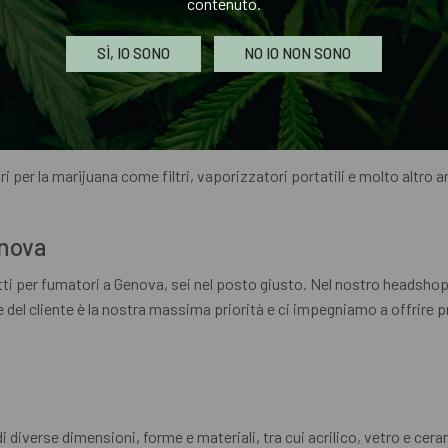
contenuto.
SÌ, IO SONO
NO IO NON SONO
e marche e dimensioni. Offriamo cartine classiche e ultra-sottili per so
er te.
ri per la marijuana come filtri, vaporizzatori portatili e molto altro 
enova
tti per fumatori a Genova, sei nel posto giusto. Nel nostro headshop
 del cliente è la nostra massima priorità e ci impegniamo a offrire pro
 diverse dimensioni, forme e materiali, tra cui acrilico, vetro e cer