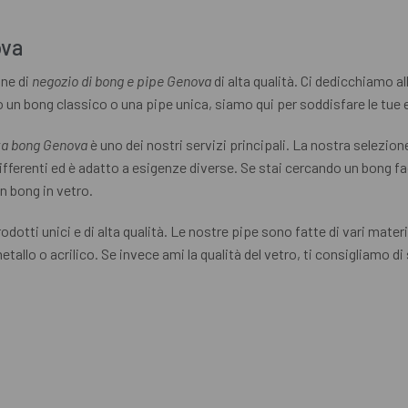
ova
one di
negozio di bong e pipe Genova
di alta qualità. Ci dedicchiamo al
do un bong classico o una pipe unica, siamo qui per soddisfare le tue
ta bong Genova
è uno dei nostri servizi principali. La nostra selezio
ifferenti ed è adatto a esigenze diverse. Se stai cercando un bong faci
un bong in vetro.
otti unici e di alta qualità. Le nostre pipe sono fatte di vari materi
tallo o acrilico. Se invece ami la qualità del vetro, ti consigliamo di