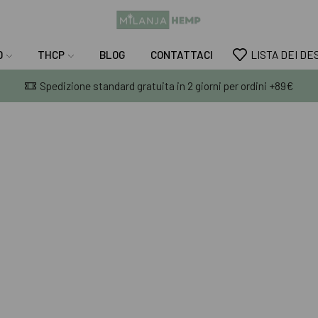
D
THCP
BLOG
CONTATTACI
LISTA DEI DE
Spedizione standard gratuita in 2 giorni per ordini +89€