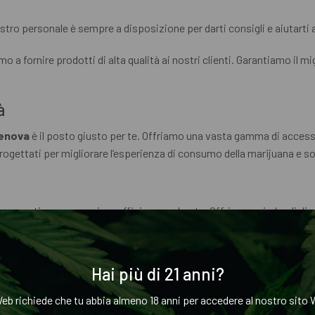
tro personale è sempre a disposizione per darti consigli e aiutarti a
 a fornire prodotti di alta qualità ai nostri clienti. Garantiamo il mig
à
enova
è il posto giusto per te. Offriamo una vasta gamma di accessori
progettati per migliorare l’esperienza di consumo della marijuana e so
 per garantire una maggiore efficienza e durata. Offriamo grinder di di
 ti consente di trovare quello che meglio si adatta al tuo stile.
Hai più di 21 anni?
nza di consumo di marijuana più pulita e salutare. Offriamo vaporizza
eb richiede che tu abbia almeno 18 anni per accedere al nostro sito W
ti consente di scegliere il vaporizzatore perfetto per te.