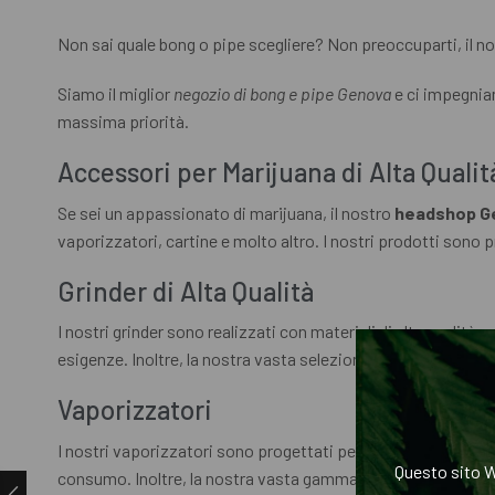
Non sai quale bong o pipe scegliere? Non preoccuparti, il nos
Siamo il miglior
negozio di bong e pipe Genova
e ci impegniamo
massima priorità.
Accessori per Marijuana di Alta Qualit
Se sei un appassionato di marijuana, il nostro
headshop G
vaporizzatori, cartine e molto altro. I nostri prodotti sono 
Grinder di Alta Qualità
I nostri grinder sono realizzati con materiali di alta qualità
esigenze. Inoltre, la nostra vasta selezione di colori e design
Vaporizzatori
I nostri vaporizzatori sono progettati per fornire un’esperie
Questo sito W
consumo. Inoltre, la nostra vasta gamma di modelli e marchi 