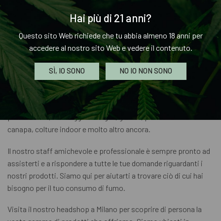
esperienza di fumo.
Hai più di 21 anni?
Visita il nostro headshop a Milano o fai acquisti online per
Questo sito Web richiede che tu abbia almeno 18 anni per
scoprire la nostra vasta selezione di prodotti di alta qualità.
accedere al nostro sito Web e vedere il contenuto.
Visita il nostro headshop a Milano
SÌ, IO SONO
NO IO NON SONO
Se sei alla ricerca di un headshop di qualità a Milano, non
cercare oltre! Il nostro negozio offre una vasta selezione di
prodotti per fumatori, tra cui bong, vaporizzatori, accessori
per fumatori, erbe leggere e legali, grinder, prodotti a base di
canapa, colture indoor e molto altro ancora.
Il nostro staff amichevole e professionale è sempre pronto ad
assisterti e a rispondere a tutte le tue domande riguardanti i
nostri prodotti. Siamo qui per aiutarti a trovare ciò di cui hai
bisogno per il tuo consumo di fumo.
Visita il nostro headshop a Milano per scoprire di persona la