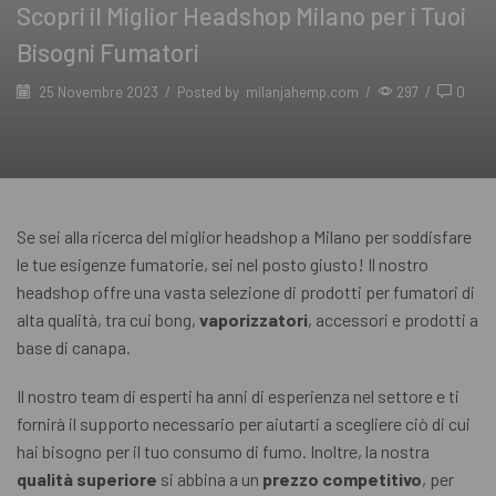
Scopri il Miglior Headshop Milano per i Tuoi
Bisogni Fumatori
25 Novembre 2023
/
Posted by
milanjahemp.com
/
297
/
0
Se sei alla ricerca del miglior headshop a Milano per soddisfare
le tue esigenze fumatorie, sei nel posto giusto! Il nostro
headshop offre una vasta selezione di prodotti per fumatori di
alta qualità, tra cui bong,
vaporizzatori
, accessori e prodotti a
base di canapa.
Il nostro team di esperti ha anni di esperienza nel settore e ti
fornirà il supporto necessario per aiutarti a scegliere ciò di cui
hai bisogno per il tuo consumo di fumo. Inoltre, la nostra
qualità superiore
si abbina a un
prezzo competitivo
, per