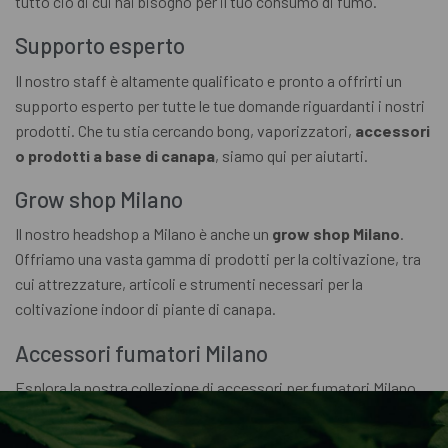
tutto ciò di cui hai bisogno per il tuo consumo di fumo.
Supporto esperto
Il nostro staff è altamente qualificato e pronto a offrirti un
supporto esperto per tutte le tue domande riguardanti i nostri
prodotti. Che tu stia cercando bong, vaporizzatori,
accessori
o prodotti a base di canapa
, siamo qui per aiutarti.
Grow shop Milano
Il nostro headshop a Milano è anche un
grow shop Milano
.
Offriamo una vasta gamma di prodotti per la coltivazione, tra
cui attrezzature, articoli e strumenti necessari per la
coltivazione indoor di piante di canapa.
Accessori fumatori Milano
Esplora la nostra collezione di accessori per fumatori Milano,
tra cui grinder, vaporizzatori, bong e molto altro ancora.
Offriamo solo prodotti di alta qualità per garantire una migliore