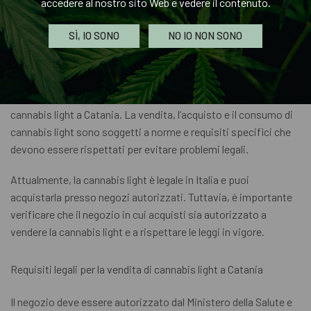
accedere al nostro sito Web e vedere il contenuto.
Assicurati di acquistare la Cannabis Light solo da fornitori
autorizzati e di consumarla in modo responsabile, seguendo
SÌ, IO SONO
NO IO NON SONO
sempre le leggi vigenti.
Legalità cannabis light Catania
È importante conoscere le leggi e i regolamenti riguardanti la
cannabis light a Catania. La vendita, l’acquisto e il consumo di
cannabis light sono soggetti a norme e requisiti specifici che
devono essere rispettati per evitare problemi legali.
Attualmente, la cannabis light è legale in Italia e puoi
acquistarla presso negozi autorizzati. Tuttavia, è importante
verificare che il negozio in cui acquisti sia autorizzato a
vendere la cannabis light e a rispettare le leggi in vigore.
Requisiti legali per la vendita di cannabis light a Catania
Il negozio deve essere autorizzato dal Ministero della Salute e