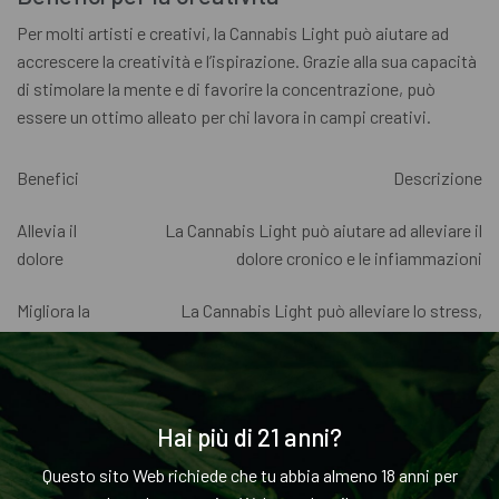
Per molti artisti e creativi, la Cannabis Light può aiutare ad
accrescere la creatività e l’ispirazione. Grazie alla sua capacità
di stimolare la mente e di favorire la concentrazione, può
essere un ottimo alleato per chi lavora in campi creativi.
Benefici
Descrizione
Allevia il
La Cannabis Light può aiutare ad alleviare il
dolore
dolore cronico e le infiammazioni
Migliora la
La Cannabis Light può alleviare lo stress,
salute
l’ansia e i sintomi della depressione
mentale
Stimola la
La Cannabis Light può aiutare a stimolare la
Hai più di 21 anni?
creatività
mente e l’ispirazione creativa
Questo sito Web richiede che tu abbia almeno 18 anni per