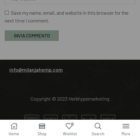
Cannabis light
Save my name, email, and website in this browser for the
Cannabis light THCP
next time I comment.
Hashish legale
Hashish legale THCP
CONTATTACI
info@milanjahemp.com
Copyright © 2023 Herbhypemarketing
0
Home
Shop
Wishlist
Search
More