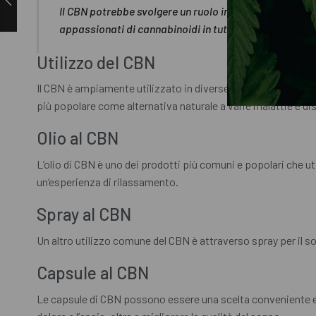
Il CBN potrebbe svolgere un ruolo importante nel futuro
appassionati di cannabinoidi in tutto il mondo.
Utilizzo del CBN
Il CBN è ampiamente utilizzato in diverse forme dalle person
più popolare come alternativa naturale a varie malattie e dis
Olio al CBN
L’olio di CBN è uno dei prodotti più comuni e popolari che uti
un’esperienza di rilassamento.
Spray al CBN
Un altro utilizzo comune del CBN è attraverso spray per il so
Capsule al CBN
Le capsule di CBN possono essere una scelta conveniente ed 