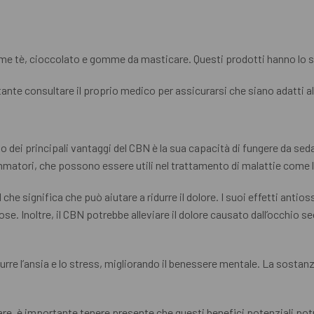
ome tè, cioccolato e gomme da masticare. Questi prodotti hanno lo s
ante consultare il proprio medico per assicurarsi che siano adatti al
no dei principali vantaggi del CBN è la sua capacità di fungere da se
iammatori, che possono essere utili nel trattamento di malattie come l’
che significa che può aiutare a ridurre il dolore. I suoi effetti antio
cose. Inoltre, il CBN potrebbe alleviare il dolore causato dall’occhio 
durre l’ansia e lo stress, migliorando il benessere mentale. La sosta
nare, è importante tenere presente che questi benefici potenziali pot