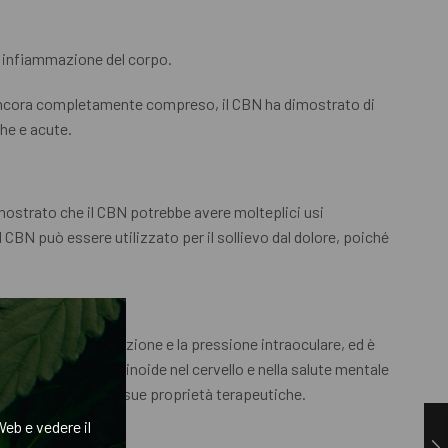
la infiammazione del corpo.
a ancora completamente compreso, il CBN ha dimostrato di
che e acute.
imostrato che il CBN potrebbe avere molteplici usi
l CBN può essere utilizzato per il sollievo dal dolore, poiché
a ridurre l’infiammazione e la pressione intraoculare, ed è
l sistema endocannabinoide nel cervello e nella salute mentale
no entusiasti delle sue proprietà terapeutiche.
eb e vedere il