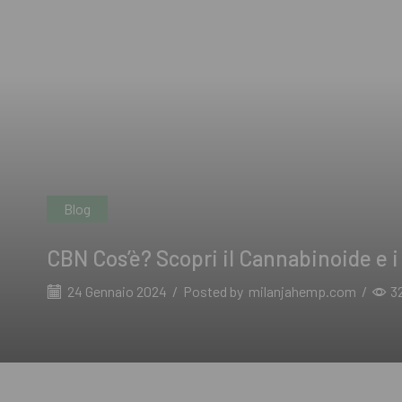
Blog
CBN Cos’è? Scopri il Cannabinoide e i 
24 Gennaio 2024
/
Posted by
milanjahemp.com
/
3