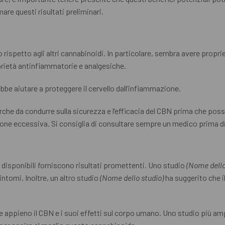
are questi risultati preliminari.
o rispetto agli altri cannabinoidi. In particolare, sembra avere prop
oprietà antinfiammatorie e analgesiche.
be aiutare a proteggere il cervello dall’infiammazione.
rche da condurre sulla sicurezza e l’efficacia del CBN prima che po
one eccessiva. Si consiglia di consultare sempre un medico prima di 
i disponibili forniscono risultati promettenti. Uno studio
(Nome dello
ntomi. Inoltre, un altro studio
(Nome dello studio)
ha suggerito che i
e appieno il CBN e i suoi effetti sul corpo umano. Uno studio più a