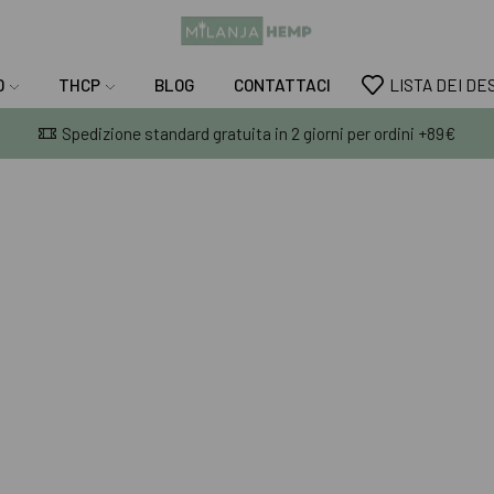
D
THCP
BLOG
CONTATTACI
LISTA DEI DE
Spedizione standard gratuita in 2 giorni per ordini +89€