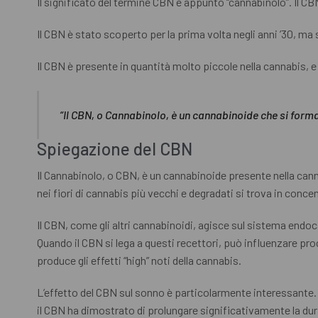
Il significato del termine CBN è appunto “cannabinolo”. Il CBN
Il CBN è stato scoperto per la prima volta negli anni ’30, ma
Il CBN è presente in quantità molto piccole nella cannabis, e
“Il CBN, o Cannabinolo, è un cannabinoide che si form
Spiegazione del CBN
Il Cannabinolo, o CBN, è un cannabinoide presente nella cann
nei fiori di cannabis più vecchi e degradati si trova in conce
Il CBN, come gli altri cannabinoidi, agisce sul sistema en
Quando il CBN si lega a questi recettori, può influenzare proc
produce gli effetti “high” noti della cannabis.
L’effetto del CBN sul sonno è particolarmente interessante. G
il CBN ha dimostrato di prolungare significativamente la dura