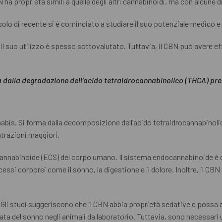
 ha proprietà simili a quelle degli altri cannabinoidi, ma con alcune 
 solo di recente si è cominciato a studiare il suo potenziale medico e
 il suo utilizzo è spesso sottovalutato. Tuttavia, il CBN può avere eff
a dalla degradazione dell’acido tetraidrocannabinolico (THCA) pre
abis. Si forma dalla decomposizione dell’acido tetraidrocannabinoli
ntrazioni maggiori.
docannabinoide (ECS) del corpo umano. Il sistema endocannabinoide è
essi corporei come il sonno, la digestione e il dolore. Inoltre, il CB
li studi suggeriscono che il CBN abbia proprietà sedative e possa aiu
ta del sonno negli animali da laboratorio. Tuttavia, sono necessari ul