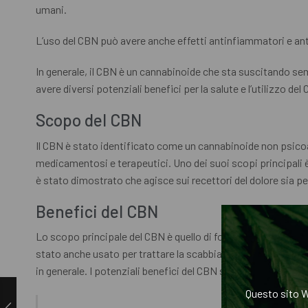
umani.
L’uso del CBN può avere anche effetti antinfiammatori e anti
In generale, il CBN è un cannabinoide che sta suscitando s
avere diversi potenziali benefici per la salute e l’utilizzo d
Scopo del CBN
Il CBN è stato identificato come un cannabinoide non psicoat
medicamentosi e terapeutici. Uno dei suoi scopi principali è l
è stato dimostrato che agisce sui recettori del dolore sia p
Benefici del CBN
Lo scopo principale del CBN è quello di fornire un modo sicuro
stato anche usato per trattare la scabbia. Inoltre, il CBN può
in generale. I potenziali benefici del CBN sono ancora ogget
Questo sito W