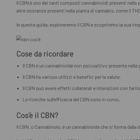
Il CBN è uno dei tanti composti cannabinoidi presenti nella pi
altre sostanze presenti nella pianta di cannabis, come il THC
In questa guida, esploreremo il CBN e scopriremo la sua i
Cose da ricordare
Il CBN è un cannabinoide non psicoattivo presente nella 
Il CBN ha various utilizzi e benefici per la salute.
Il CBN può avere effetti collaterali e interazioni con farm
Le ricerche sull’efficacia del CBN sono in corso.
Cos’è il CBN?
Il CBN, o Cannabinolo, è un cannabinoide che si forma dalla 