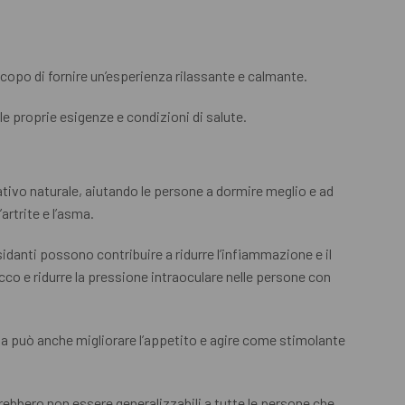
copo di fornire un’esperienza rilassante e calmante.
le proprie esigenze e condizioni di salute.
dativo naturale, aiutando le persone a dormire meglio e ad
artrite e l’asma.
ssidanti possono contribuire a ridurre l’infiammazione e il
secco e ridurre la pressione intraoculare nelle persone con
nza può anche migliorare l’appetito e agire come stimolante
rebbero non essere generalizzabili a tutte le persone che