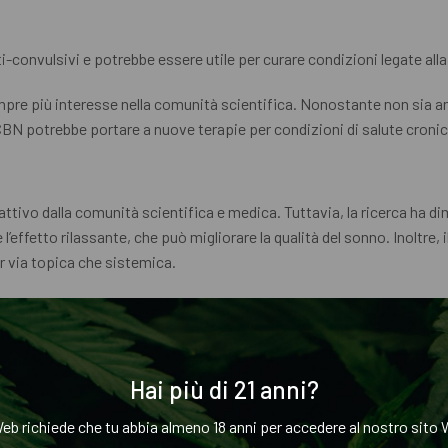
-convulsivi e potrebbe essere utile per curare condizioni legate al
empre più interesse nella comunità scientifica. Nonostante non si
el CBN potrebbe portare a nuove terapie per condizioni di salute croni
tivo dalla comunità scientifica e medica. Tuttavia, la ricerca ha d
’effetto rilassante, che può migliorare la qualità del sonno. Inoltre, i
er via topica che sistemica.
 ed efficace per trattare vari problemi di salute. Il CBN può aiutare 
 aiutare a ridurre l’ansia e il panico, poiché si ritiene che agisca su
Hai più di 21 anni?
to di ricerca, ma molti esperti del settore medico e i consumatori so
eb richiede che tu abbia almeno 18 anni per accedere al nostro sito W