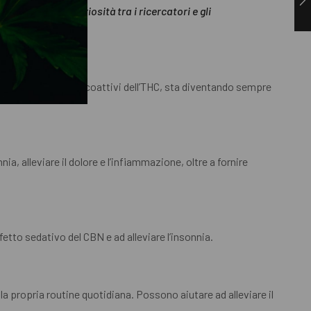
e interesse e curiosità tra i ricercatori e gli
li stessi effetti psicoattivi dell’THC, sta diventando sempre
a, alleviare il dolore e l’infiammazione, oltre a fornire
etto sedativo del CBN e ad alleviare l’insonnia.
 propria routine quotidiana. Possono aiutare ad alleviare il