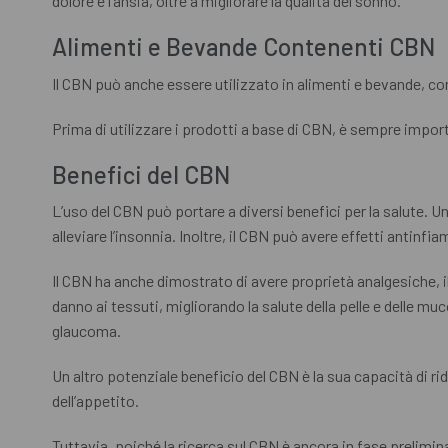
dolore e l’ansia, oltre a migliorare la qualità del sonno.
Alimenti e Bevande Contenenti CBN
Il CBN può anche essere utilizzato in alimenti e bevande, c
Prima di utilizzare i prodotti a base di CBN, è sempre import
Benefici del CBN
L’uso del CBN può portare a diversi benefici per la salute. U
alleviare l’insonnia. Inoltre, il CBN può avere effetti antinf
Il CBN ha anche dimostrato di avere proprietà analgesiche, il 
danno ai tessuti, migliorando la salute della pelle e delle mu
glaucoma.
Un altro potenziale beneficio del CBN è la sua capacità di ri
dell’appetito.
Tuttavia, poiché la ricerca sul CBN è ancora in fase prelimi