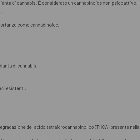
anta di cannabis. È considerato un cannabinoide non psicoattivo, il ch
.
mportanza come cannabinoide.
pianta di cannabis.
aci esistenti.
degradazione dell’acido tetraidrocannabinolico (THCA) presente nella