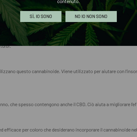
contenuto.
 del benessere e della salute, e la sua scoperta continua a suscitar
SÌ, IO SONO
NO IO NON SONO
e. A causa delle sue proprietà medicinali e del fatto che non causa g
turbi.
lizzano questo cannabinoide. Viene utilizzato per aiutare con l’insonni
nno, che spesso contengono anche il CBD. Ciò aiuta a migliorare l’eff
efficace per coloro che desiderano incorporare il cannabinoide nella